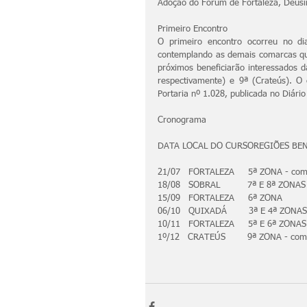
Adoção do Fórum de Fortaleza, Deusi
Primeiro Encontro
O primeiro encontro ocorreu no di
contemplando as demais comarcas que
próximos beneficiarão interessados d
respectivamente) e 9ª (Crateús). O
Portaria nº 1.028, publicada no Diário
Cronograma
DATA LOCAL DO CURSOREGIÕES BE
21/07   FORTALEZA     5ª ZONA - 
18/08   SOBRAL          7ª E 8ª ZO
15/09   FORTALEZA     6ª ZONA
06/10   QUIXADÁ        3ª E 4ª ZONAS
10/11   FORTALEZA     5ª E 6ª ZON
1º/12   CRATEÚS        9ª ZONA - 