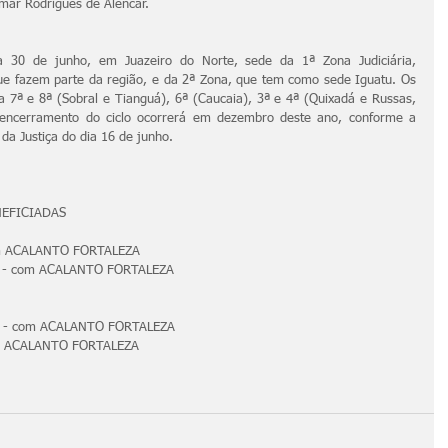
mar Rodrigues de Alencar.
a 30 de junho, em Juazeiro do Norte, sede da 1ª Zona Judiciária, 
 fazem parte da região, e da 2ª Zona, que tem como sede Iguatu. Os 
a 7ª e 8ª (Sobral e Tianguá), 6ª (Caucaia), 3ª e 4ª (Quixadá e Russas, 
 encerramento do ciclo ocorrerá em dezembro deste ano, conforme a 
 da Justiça do dia 16 de junho.
NEFICIADAS
com ACALANTO FORTALEZA
NAS - com ACALANTO FORTALEZA
AS - com ACALANTO FORTALEZA
com ACALANTO FORTALEZA