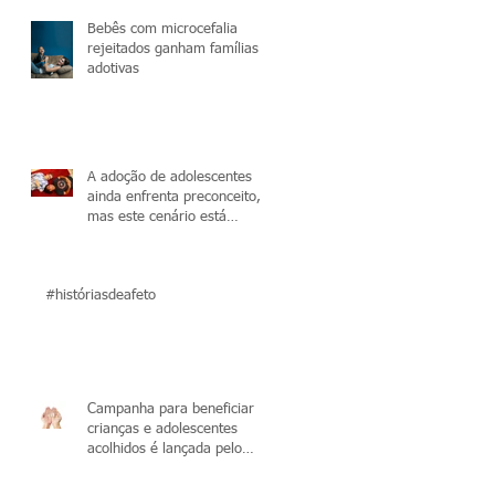
Bebês com microcefalia
rejeitados ganham famílias
adotivas
A adoção de adolescentes
ainda enfrenta preconceito,
mas este cenário está
mudando
#históriasdeafeto
Campanha para beneficiar
crianças e adolescentes
acolhidos é lançada pelo
Tribunal de Justiça do Cea