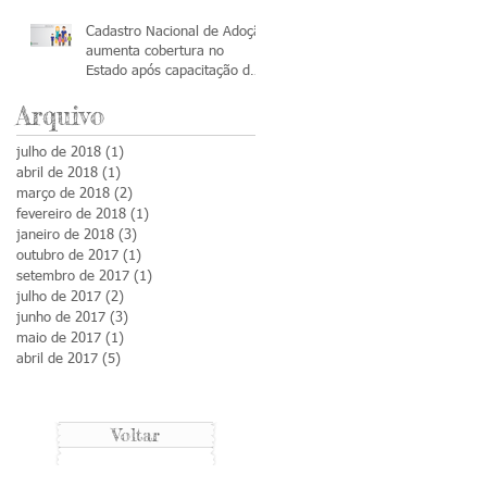
Cadastro Nacional de Adoção
aumenta cobertura no
Estado após capacitação de
servidores
Arquivo
julho de 2018
(1)
1 post
abril de 2018
(1)
1 post
março de 2018
(2)
2 posts
fevereiro de 2018
(1)
1 post
janeiro de 2018
(3)
3 posts
outubro de 2017
(1)
1 post
setembro de 2017
(1)
1 post
julho de 2017
(2)
2 posts
junho de 2017
(3)
3 posts
maio de 2017
(1)
1 post
abril de 2017
(5)
5 posts
Voltar