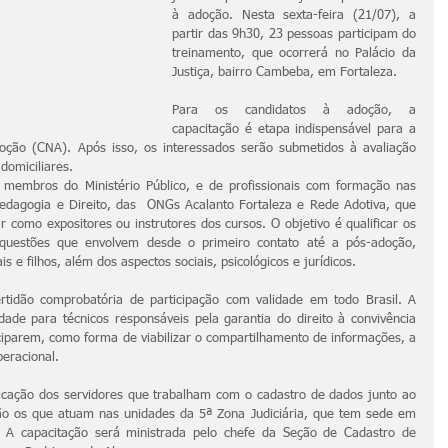
à adoção. Nesta sexta-feira (21/07), a 
partir das 9h30, 23 pessoas participam do 
treinamento, que ocorrerá no Palácio da 
Justiça, bairro Cambeba, em Fortaleza.
Para os candidatos à adoção, a 
capacitação é etapa indispensável para a 
ção (CNA). Após isso, os interessados serão submetidos à avaliação 
 domiciliares.
 membros do Ministério Público, e de profissionais com formação nas 
 Pedagogia e Direito, das  ONGs Acalanto Fortaleza e Rede Adotiva, que 
r como expositores ou instrutores dos cursos. O objetivo é qualificar os 
questões que envolvem desde o primeiro contato até a pós-adoção, 
s e filhos, além dos aspectos sociais, psicológicos e jurídicos.
rtidão comprobatória de participação com validade em todo Brasil. A 
de para técnicos responsáveis pela garantia do direito à convivência 
ticiparem, como forma de viabilizar o compartilhamento de informações, a 
peracional.
icação dos servidores que trabalham com o cadastro de dados junto ao 
ão os que atuam nas unidades da 5ª Zona Judiciária, que tem sede em 
A capacitação será ministrada pelo chefe da Seção de Cadastro de 