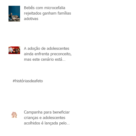
Bebês com microcefalia
rejeitados ganham famílias
adotivas
A adoção de adolescentes
ainda enfrenta preconceito,
mas este cenário está
mudando
#históriasdeafeto
Campanha para beneficiar
crianças e adolescentes
acolhidos é lançada pelo
Tribunal de Justiça do Cea