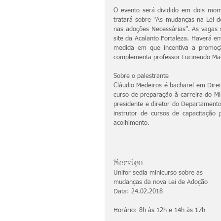
O evento será dividido em dois mom
tratará sobre "As mudanças na Lei d
nas adoções Necessárias". As vagas s
site da Acalanto Fortaleza. Haverá en
medida em que incentiva a promoção
complementa professor Lucineudo Ma
Sobre o palestrante
Cláudio Medeiros é bacharel em Direi
curso de preparação à carreira do Mi
presidente e diretor do Departamento
instrutor de cursos de capacitação 
acolhimento.
Serviço
Unifor sedia minicurso sobre as 
mudanças da nova Lei de Adoção
Data: 24.02.2018
Horário: 8h às 12h e 14h às 17h 