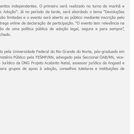
entos independentes. O primeiro será realizado no turno da manhã e 
e Adoção". Já no período da tarde, será abordado o tema "Devoluções 
ão limitadas e o evento será aberto ao público mediante inscrição pelo 
trega online de declaração de participação. “O evento tem relevância na 
 de uma política pública de adoção legal, segura e para sempre”, 
chado.
to pela Universidade Federal do Rio Grande do Norte, pós-graduado em 
nistério Público pela FESMP/RN, advogado pela Seccional OAB/RN, vice-
 Jurídico da ONG Projeto Acalanto Natal, assessor jurídico da Angaad e 
para grupos de apoio à adoção, conselhos tutelares e instituições de 