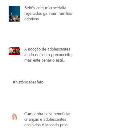
Bebês com microcefalia
rejeitados ganham famílias
adotivas
A adoção de adolescentes
ainda enfrenta preconceito,
mas este cenário está
mudando
#históriasdeafeto
Campanha para beneficiar
crianças e adolescentes
acolhidos é lançada pelo
Tribunal de Justiça do Cea