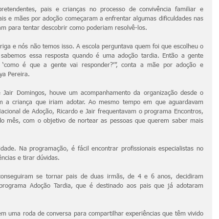
etendentes, pais e crianças no processo de convivência familiar e 
is e mães por adoção começaram a enfrentar algumas dificuldades nas 
iram para tentar descobrir como poderiam resolvê-los.
rriga e nós não temos isso. A escola perguntava quem foi que escolheu o 
abemos essa resposta quando é uma adoção tardia. Então a gente 
a ‘como é que a gente vai responder?’”, conta a mãe por adoção e 
ya Pereira.
 e Jair Domingos, houve um acompanhamento da organização desde o 
m a criança que iriam adotar. Ao mesmo tempo em que aguardavam 
acional de Adoção, Ricardo e Jair frequentavam o programa Encontros, 
o mês, com o objetivo de nortear as pessoas que querem saber mais 
dade. Na programação, é fácil encontrar profissionais especialistas no 
cias e tirar dúvidas.
conseguiram se tornar pais de duas irmãs, de 4 e 6 anos, decidiram 
programa Adoção Tardia, que é destinado aos pais que já adotaram 
m uma roda de conversa para compartilhar experiências que têm vivido 