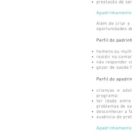
prestação de ser
Apadrinhamento 
Além de criar e
oportunidades de
Perfil do padrinh
homens ou mulher
residir na coma
não responder cr
gozar de saúde f
Perfil do apadri
crianças e ado
programa;
ter idade entr
problemas de sa
desconhecer a fa
ausência de pret
Apadrinhamento 