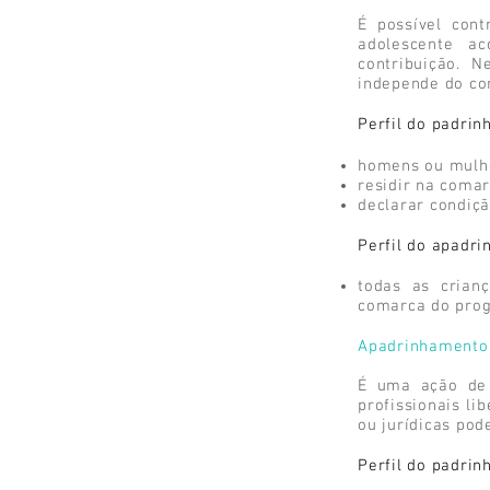
É possível con
adolescente ac
contribuição. N
independe do con
Perfil do padrinh
homens ou mulher
residir na coma
declarar condiçã
Perfil do apadri
todas as crian
comarca do pro
Apadrinhamento 
É uma ação de 
profissionais li
ou jurídicas po
Perfil do padrin