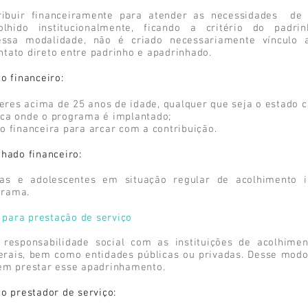
tribuir financeiramente para atender as necessidades de
olhido institucionalmente, ficando a critério do padr
essa modalidade, não é criado necessariamente vínculo a
tato direto entre padrinho e apadrinhado.
o financeiro:
es acima de 25 anos de idade, qualquer que seja o estado ci
rca onde o programa é implantado;
o financeira para arcar com a contribuição.
nhado financeiro:
ças e adolescentes em situação regular de acolhimento i
grama.
para prestação de serviço
responsabilidade social com as instituições de acolhimen
berais, bem como entidades públicas ou privadas. Desse modo
dem prestar esse apadrinhamento.
ho prestador de serviço: