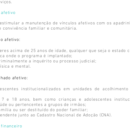
viços.
afetivo
 estimular a manutenção de vínculos afetivos com os apadrin
 convivência familiar e comunitária.
o afetivo:
es acima de 25 anos de idade, qualquer que seja o estado ci
rca onde o programa é implantado;
iminalmente a inquérito ou processo judicial;
ísica e mental.
nhado afetivo:
lescentes institucionalizados em unidades de acolhiment
e 7 e 18 anos, bem como crianças e adolescentes instituc
úde ou pertencentes a grupos de irmãos;
mília ou ser destituído do poder familiar;
endente junto ao Cadastro Nacional de Adoção (CNA).
financeiro