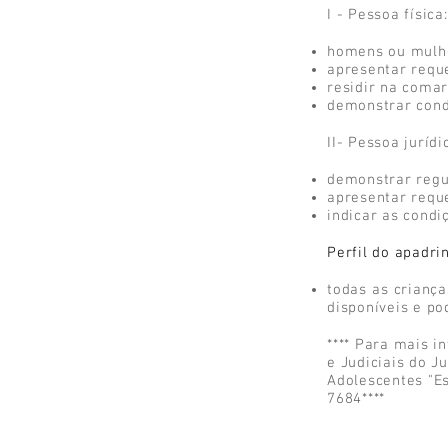
I - Pessoa física:
homens ou mulhe
apresentar requ
residir na coma
demonstrar condi
II- Pessoa jurídi
demonstrar regu
apresentar requ
indicar as condi
Perfil do apadri
todas as crianç
disponíveis e p
**** Para mais 
e Judiciais do 
Adolescentes "E
7684****