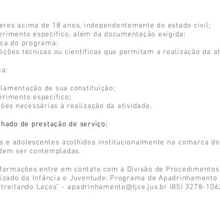
res acima de 18 anos, independentemente do estado civil;
erimento específico, além da documentação exigida;
rca do programa;
ções técnicas ou científicas que permitam a realização da at
ca:
lamentação de sua constituição;
erimento específico;
ções necessárias à realização da atividade.
nhado de prestação de serviço:
as e adolescentes acolhidos institucionalmente na comarca d
odem ser contempladas.
informações entre em contato com a Divisão de Procedimentos
Juizado da Infância e Juventude: Programa de Apadrinhamento 
streitando Laços" -
apadrinhamento@tjce.jus.br
(85) 3278-1062