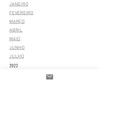
JANEIRO
FEVEREIRO
MARÇO
ABRIL
MAIO
JUNHO
JULHO
2022
BALANÇO PATRIMONIAL
2023
BALANÇO PATRIMONIAL
2025
Emenda nº 41380011
Termo de Fomento nº 988879/2025